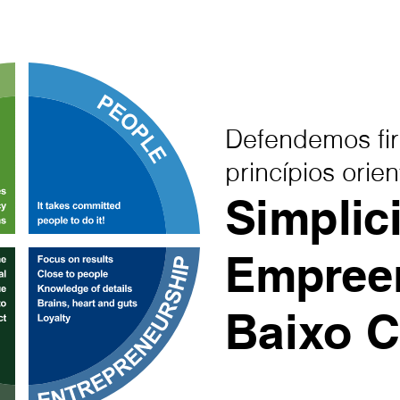
Defendemos fi
princípios orie
Simplic
Empree
Baixo C