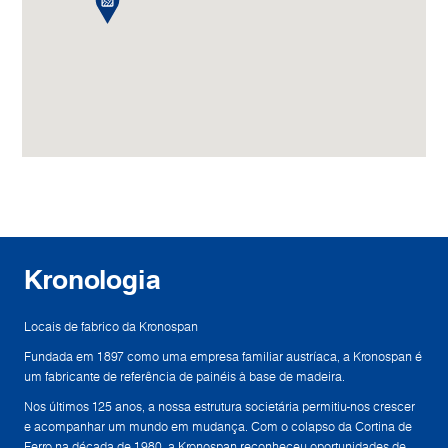
Kronologia
Locais de fabrico da Kronospan
Fundada em 1897 como uma empresa familiar austríaca, a Kronospan é
um fabricante de referência de painéis à base de madeira.
Nos últimos 125 anos, a nossa estrutura societária permitiu-nos crescer
e acompanhar um mundo em mudança. Com o colapso da Cortina de
Ferro na década de 1980, a Kronospan reconheceu oportunidades de