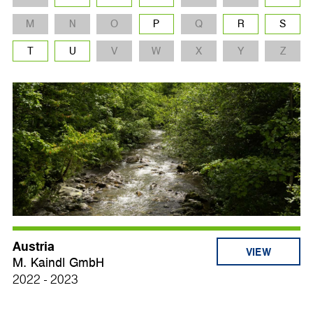
M
N
O
P
Q
R
S
T
U
V
W
X
Y
Z
Austria
VIEW
M. Kaindl GmbH
2022 - 2023