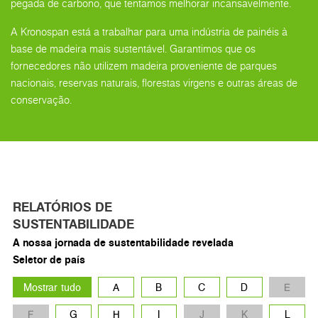
pegada de carbono, que tentamos melhorar incansavelmente.
A Kronospan está a trabalhar para uma indústria de painéis à
base de madeira mais sustentável. Garantimos que os
fornecedores não utilizem madeira proveniente de parques
nacionais, reservas naturais, florestas virgens e outras áreas de
conservação.
RELATÓRIOS DE
SUSTENTABILIDADE
A nossa jornada de sustentabilidade revelada
Seletor de país
Mostrar tudo
A
B
C
D
E
F
G
H
I
J
K
L