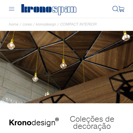
home
/
cores
/
kronodesign
/
COMPACT INTERIOR
Coleções de
®
Krono
design
decoração