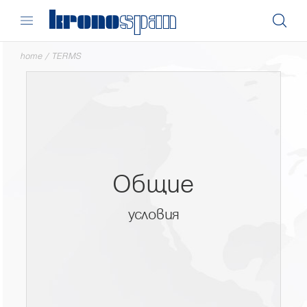
home
/
TERMS
Общие
условия