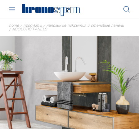
home
/
продукты
/
напольные покрытия и стеновые панели
/
ACOUSTIC PANELS