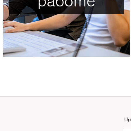
работе
Up