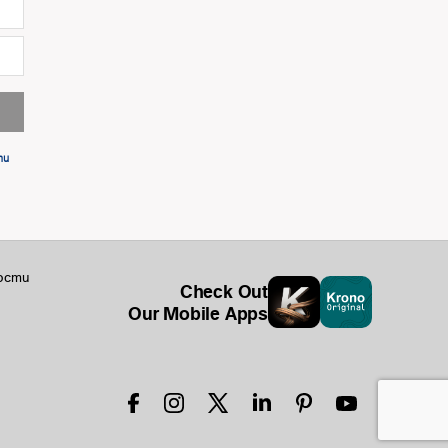
ти
ости
Check Out
Our Mobile Apps