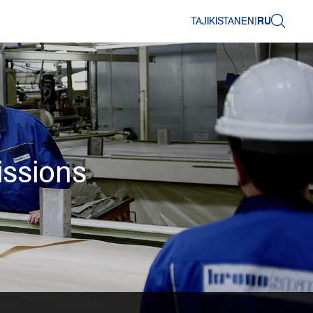
TAJIKISTAN
EN
|
RU
issions