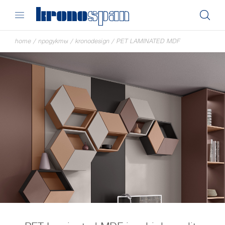
home
/
продукты
/
kronodesign
/
PET LAMINATED MDF