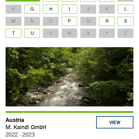
F
G
H
I
J
K
L
M
N
O
P
Q
R
S
T
U
V
W
X
Y
Z
Austria
VIEW
M. Kaindl GmbH
2022 - 2023