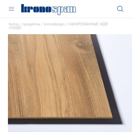
home
/
продукты
/
kronodesign
/
ЛАКИРОВАННЫЕ ХДФ
(ЛХДФ)