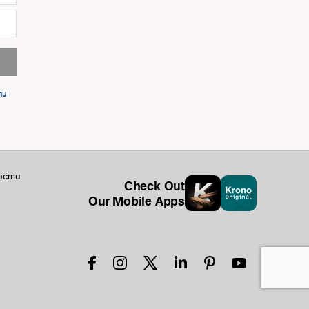
ти
ости
Check Out
Our Mobile Apps