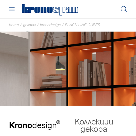
home
/
декоры
/
kronodesign
/
BLACK LINE CUBES
Коллекции
®
Krono
design
декора