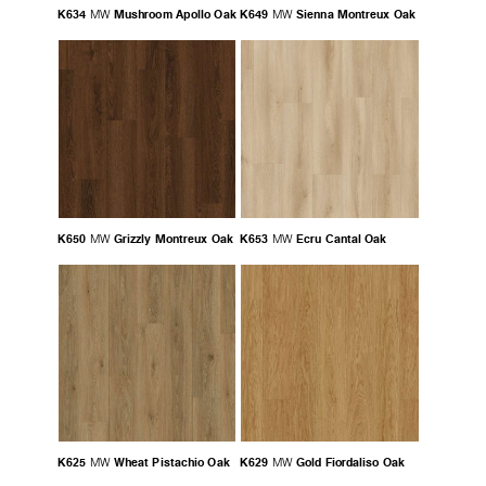
K634
Mushroom Apollo Oak
K649
Sienna Montreux Oak
MW
MW
K650
Grizzly Montreux Oak
K653
Ecru Cantal Oak
MW
MW
K625
Wheat Pistachio Oak
K629
Gold Fiordaliso Oak
MW
MW