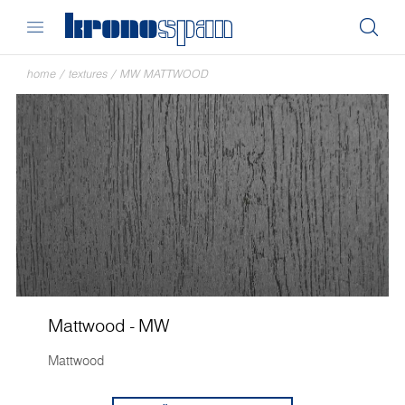
home
/
textures
/
MW MATTWOOD
Mattwood - MW
Mattwood