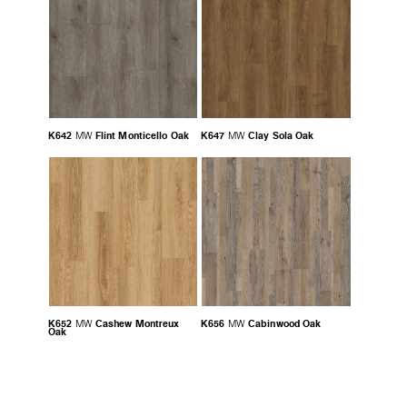
K642
Flint Monticello Oak
K647
Clay Sola Oak
MW
MW
K652
Cashew Montreux
K656
Cabinwood Oak
MW
MW
Oak