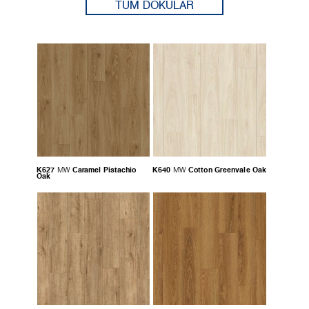
TÜM DOKULAR
K627
Caramel Pistachio
K640
Cotton Greenvale Oak
MW
MW
Oak