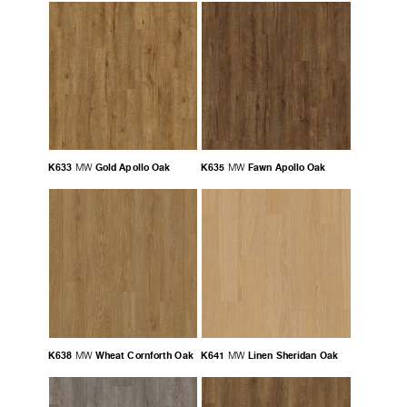
K633
Gold Apollo Oak
K635
Fawn Apollo Oak
MW
MW
K638
Wheat Cornforth Oak
K641
Linen Sheridan Oak
MW
MW