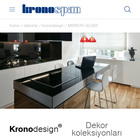
home
/
dekorlar
/
kronodesign
/
MIRROR GLOSS
Dekor
®
Krono
design
koleksiyonları