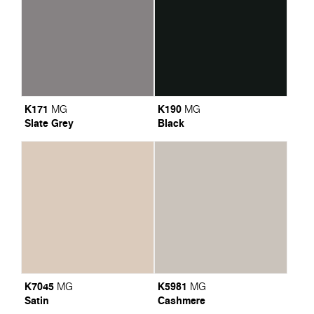
K171
K190
MG
MG
Slate Grey
Black
K7045
K5981
MG
MG
Satin
Cashmere