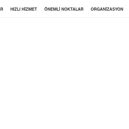
AR
HIZLI HIZMET
ÖNEMLI NOKTALAR
ORGANİZASYON