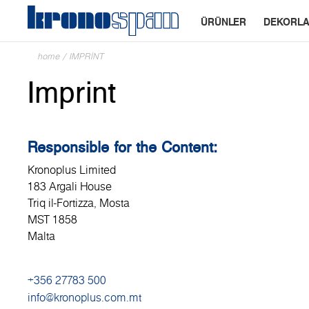
ÜRÜNLER
DEKORL
home
/
IMPRINT
Imprint
Responsible for the Content:
Kronoplus Limited
183 Argali House
Triq il-Fortizza, Mosta
MST 1858
Malta
+356 27783 500
info@kronoplus.com.mt