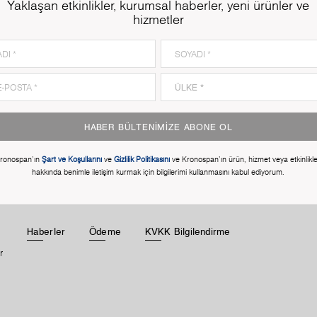
Yaklaşan etkinlikler, kurumsal haberler, yeni ürünler ve
hizmetler
HABER BÜLTENIMIZE ABONE OL
ronospan'ın
Şart ve Koşullarını
ve
Gizlilik Politikasını
ve Kronospan'ın ürün, hizmet veya etkinlikle
hakkında benimle iletişim kurmak için bilgilerimi kullanmasını kabul ediyorum.
Haberler
Ödeme
KVKK Bilgilendirme
r