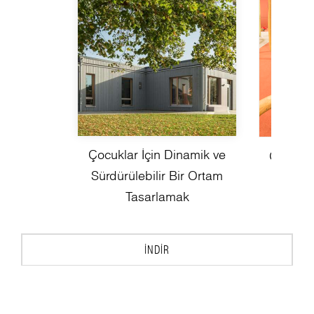
Çocuklar İçin Dinamik ve
Oyunun
Sürdürülebilir Bir Ortam
Buluşt
Tasarlamak
İNDIR