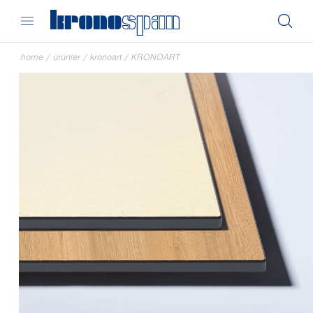
home
/
ürünler
/
kronoart
/
KRONOART