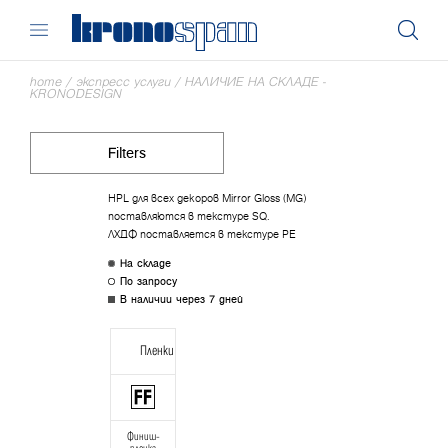
home
/
экспресс услуги
/
НАЛИЧИЕ НА СКЛАДЕ -
KRONODESIGN
Filters
HPL для всех декоров Mirror Gloss (MG)
поставляются в текстуре SQ.
ЛХДФ поставляется в текстуре РЕ
На складе
По запросу
В наличии через 7 дней
Пленки
Финиш-