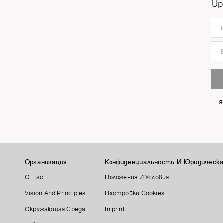
Up
Я
Организация
Конфиденциальность И Юридическа
О Нас
Положения И Условия
Vision And Principles
Настройки Cookies
Окружающая Среда
Imprint