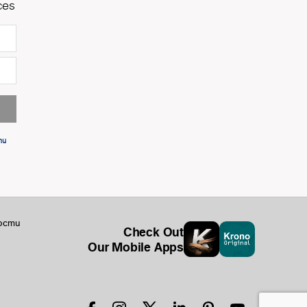
ces
ти
ости
Check Out
Our Mobile Apps