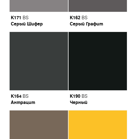
K171
K162
BS
BS
Серый Шифер
Серый Графит
K164
K190
BS
BS
Антрацит
Черный