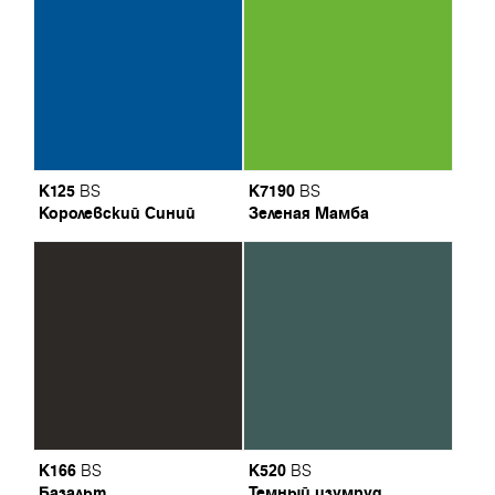
K125
K7190
BS
BS
Королевский Синий
Зеленая Мамба
K166
K520
BS
BS
Базальт
Темный изумруд