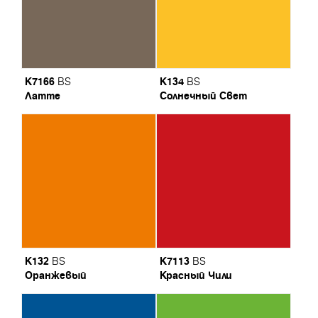
K7166
K134
BS
BS
Латте
Солнечный Свет
K132
K7113
BS
BS
Оранжевый
Красный Чили