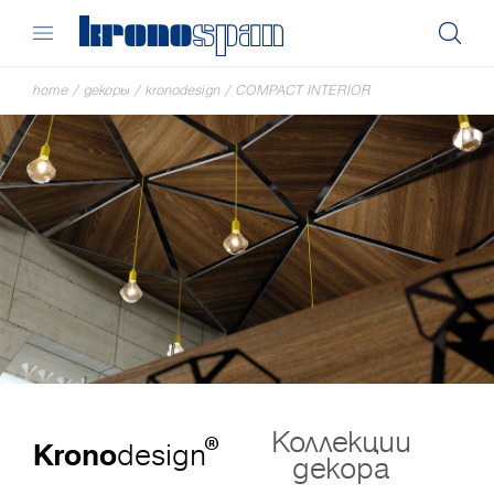
home
/
декоры
/
kronodesign
/
COMPACT INTERIOR
Коллекции
®
Krono
design
декора