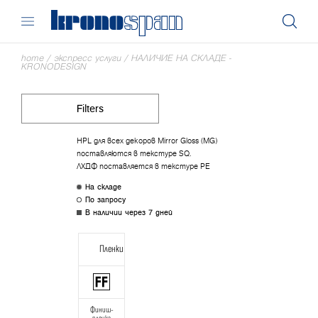
home
/
экспресс услуги
/
НАЛИЧИЕ НА СКЛАДЕ -
KRONODESIGN
Filters
HPL для всех декоров Mirror Gloss (MG)
поставляются в текстуре SQ.
ЛХДФ поставляется в текстуре РЕ
На складе
По запросу
В наличии через 7 дней
Пленки
Финиш-