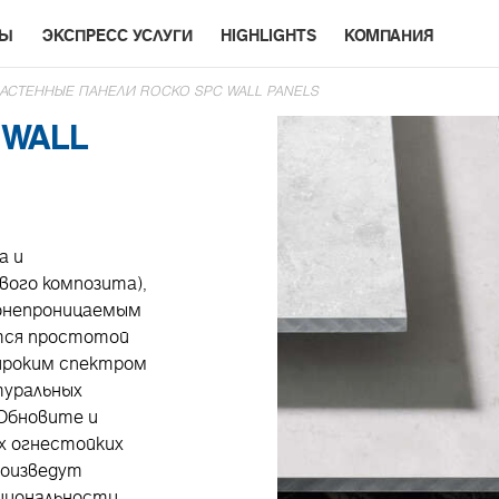
РЫ
ЭКСПРЕСС УСЛУГИ
HIGHLIGHTS
КОМПАНИЯ
АСТЕННЫЕ ПАНЕЛИ ROCKO SPC WALL PANELS
 WALL
а и
вого композита),
донепроницаемым
тся простотой
ироким спектром
туральных
 Обновите и
х огнестойких
роизведут
циональности.