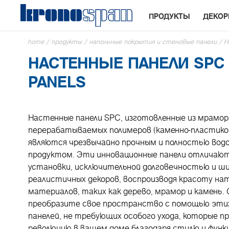
ПРОДУКТЫ
ДЕКО
home
/
продукты
/
напольные покрытия и стеновые панели
/
Н
НАСТЕННЫЕ ПАНЕЛИ SPC
PANELS
Настенные панели SPC, изготовленные из мрамор
перерабатываемых полимеров (каменно-пластико
являются чрезвычайно прочным и полностью во
продуктом. Эти инновационные панели отличаю
установки, исключительной долговечностью и ш
реалистичных декоров, воспроизводя красоту на
материалов, таких как дерево, мрамор и камень.
преобразите свое пространство с помощью эти
панелей, не требующих особого ухода, которые п
революцию в вашем доме благодаря стилю и функ