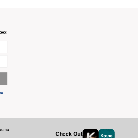
ces
ти
ости
Check Out