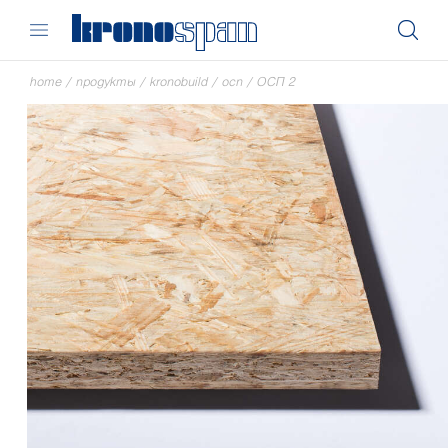
home
/
продукты
/
kronobuild
/
осп
/
ОСП 2