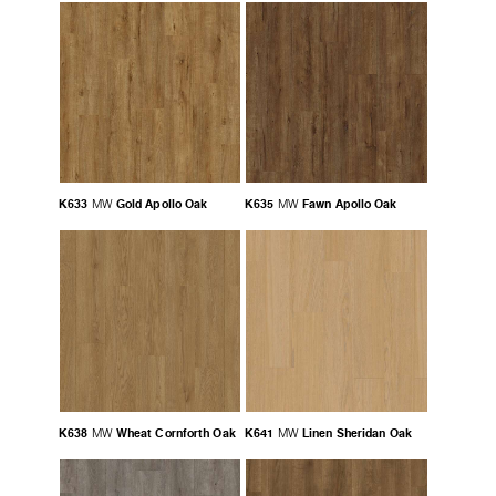
K633
Gold Apollo Oak
K635
Fawn Apollo Oak
MW
MW
K638
Wheat Cornforth Oak
K641
Linen Sheridan Oak
MW
MW