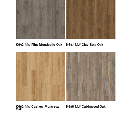
K642
Flint Monticello Oak
K647
Clay Sola Oak
MW
MW
K652
Cashew Montreux
K656
Cabinwood Oak
MW
MW
Oak