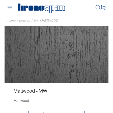
home
/
textures
/
MW MATTWOOD
Mattwood - MW
Mattwood