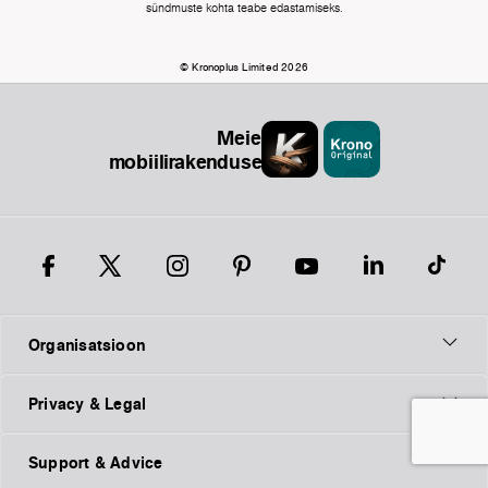
sündmuste kohta teabe edastamiseks.
© Kronoplus Limited 2026
Meie
mobiilirakendused
Organisatsioon
Privacy & Legal
Support & Advice