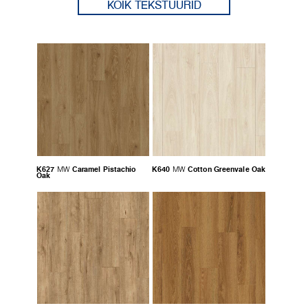
KÕIK TEKSTUURID
K627
Caramel Pistachio
K640
Cotton Greenvale Oak
MW
MW
Oak