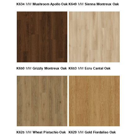
K634
Mushroom Apollo Oak
K649
Sienna Montreux Oak
MW
MW
K650
Grizzly Montreux Oak
K653
Ecru Cantal Oak
MW
MW
K625
Wheat Pistachio Oak
K629
Gold Fiordaliso Oak
MW
MW