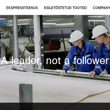
EKSPRESSTEENUS
ESILETÕSTETUD TOOTED
COMPAN
A leader, not a follower