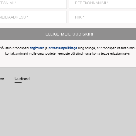
TELLIGE MEIE UUDISKIRI
Nõustun Kronospani
tingimuste
ja
privaatsuspoliitikaga
ning sellega, et Kronospan kasutab min
kontaktandmeid mulle oma toodete, teenuste või sündmuste kohta teabe edastamiseks.
ice
Uudised