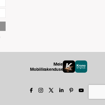
u
Meie
Mobiilirakendused