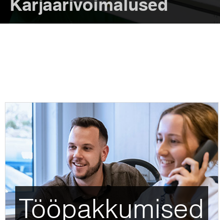
Karjäärivõimalused
Tööpakkumised