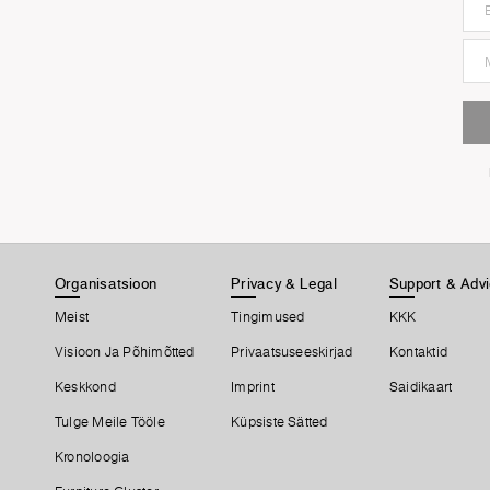
Organisatsioon
Privacy & Legal
Support & Adv
Meist
Tingimused
KKK
Visioon Ja Põhimõtted
Privaatsuseeskirjad
Kontaktid
Keskkond
Imprint
Saidikaart
Tulge Meile Tööle
Küpsiste Sätted
Kronoloogia