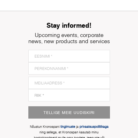
Stay informed!
Upcoming events, corporate
news, new products and services
TELLIGE MEIE UUDISKIRI
Nõustun Kronospani
tingimuste
ja
privaatsuspoliitikaga
ning sellega, et Kronospan kasutab minu
kontaktandmeid mulle oma toodete, teenuste või