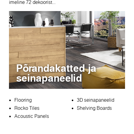
imeline 72 dekoorist...
Põrandakatted ja
seinapaneelid
Flooring
3D seinapaneelid
Rocko Tiles
Shelving Boards
Acoustic Panels