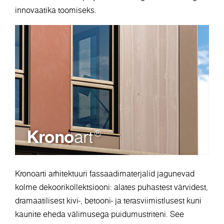
innovaatika toomiseks.
Krono
art
®
Kronoarti arhitektuuri fassaadimaterjalid jagunevad
kolme dekoorikollektsiooni: alates puhastest värvidest,
dramaatilisest kivi-, betooni- ja terasviimistlusest kuni
kaunite eheda välimusega puidumustriteni. See