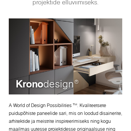
projektide elluviimiseks.
Krono
design
®
A World of Design Possibilities ™. Kvaliteetsete
puidupõhiste paneelide sari, mis on loodud disainerite,
arhitektide ja meistrite inspireerimiseks ning kogu
maailmas uutesse projektidesse originaalsuse ning