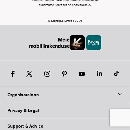
sündmuste kohta teabe edastamiseks.
© Kronoplus Limited 2026
Meie
mobiilirakendused
Organisatsioon
Privacy & Legal
Support & Advice