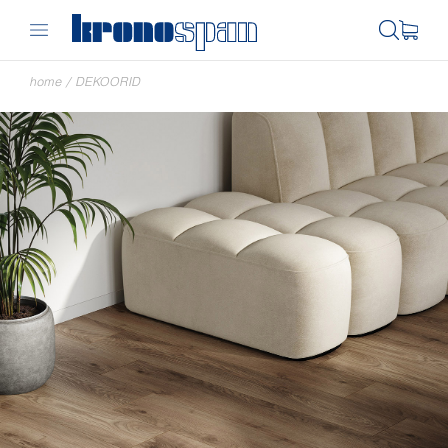
home
/
DEKOORID