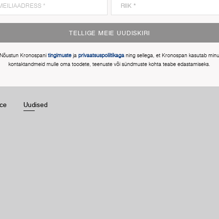
TELLIGE MEIE UUDISKIRI
Nõustun Kronospani
tingimuste
ja
privaatsuspoliitikaga
ning sellega, et Kronospan kasutab min
kontaktandmeid mulle oma toodete, teenuste või sündmuste kohta teabe edastamiseks.
ice
Uudised