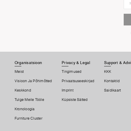
Organisatsioon
Privacy & Legal
Support & Adv
Meist
Tingimused
KKK
Visioon Ja Põhimõtted
Privaatsuseeskirjad
Kontaktid
Keskkond
Imprint
Saidikaart
Tulge Meile Tööle
Küpsiste Sätted
Kronoloogia
Furniture Cluster