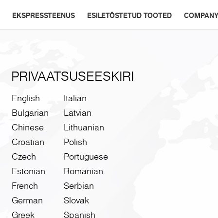
EKSPRESSTEENUS
ESILETÕSTETUD TOOTED
COMPAN
PRIVAATSUSEESKIRI
English
Italian
Bulgarian
Latvian
Chinese
Lithuanian
Croatian
Polish
Czech
Portuguese
Estonian
Romanian
French
Serbian
German
Slovak
Greek
Spanish