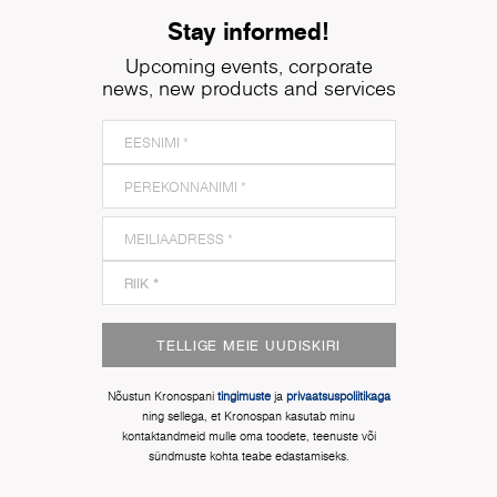
Stay informed!
Upcoming events, corporate
news, new products and services
TELLIGE MEIE UUDISKIRI
Nõustun Kronospani
tingimuste
ja
privaatsuspoliitikaga
ning sellega, et Kronospan kasutab minu
kontaktandmeid mulle oma toodete, teenuste või
sündmuste kohta teabe edastamiseks.