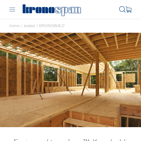
home
/
tooted
/
KRONOBUILD