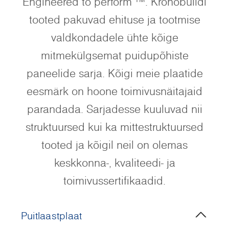
Engineered to perform ™. Kronobuildi
tooted pakuvad ehituse ja tootmise
valdkondadele ühte kõige
mitmekülgsemat puidupõhiste
paneelide sarja. Kõigi meie plaatide
eesmärk on hoone toimivusnäitajaid
parandada. Sarjadesse kuuluvad nii
struktuursed kui ka mittestruktuursed
tooted ja kõigil neil on olemas
keskkonna-, kvaliteedi- ja
toimivussertifikaadid.
Puitlaastplaat