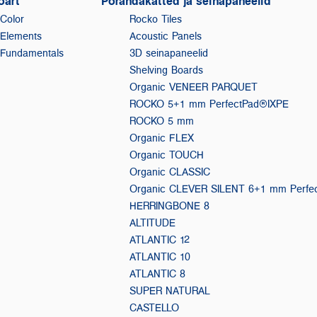
oart
Põrandakatted ja seinapaneelid
Color
Rocko Tiles
Elements
Acoustic Panels
Fundamentals
3D seinapaneelid
Shelving Boards
Organic VENEER PARQUET
ROCKO 5+1 mm PerfectPad®IXPE
ROCKO 5 mm
Organic FLEX
Organic TOUCH
Organic CLASSIC
Organic CLEVER SILENT 6+1 mm Perf
HERRINGBONE 8
ALTITUDE
ATLANTIC 12
ATLANTIC 10
ATLANTIC 8
SUPER NATURAL
CASTELLO