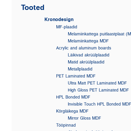
Tooted
Kronodesign
MF-plaadid
Melamiinkattega puitlaastplaat (
Melamiinkattega MDF
Acrylic and aluminum boards
Läikivad akrüülplaadid
Matid akrüülplaadid
Metallplaadid
PET Laminated MDF
Ultra Matt PET Laminated MDF
High Gloss PET Laminated MDF
HPL Bonded MDF
Invisible Touch HPL Bonded MD
Kõrgläikega MDF
Mirror Gloss MDF
Tööpinnad