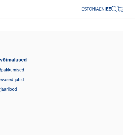
ESTONIA
EN
|
EE
Y
ivõimalused
öpakkumised
evased juhid
jäärilood