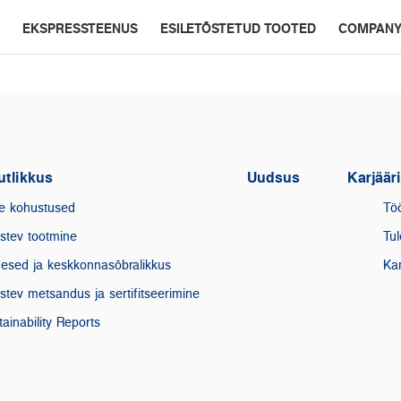
EKSPRESSTEENUS
ESILETÕSTETUD TOOTED
COMPAN
utlikkus
Uudsus
Karjäär
e kohustused
Tö
stev tootmine
Tul
mesed ja keskkonnasõbralikkus
Kar
stev metsandus ja sertifitseerimine
ainability Reports