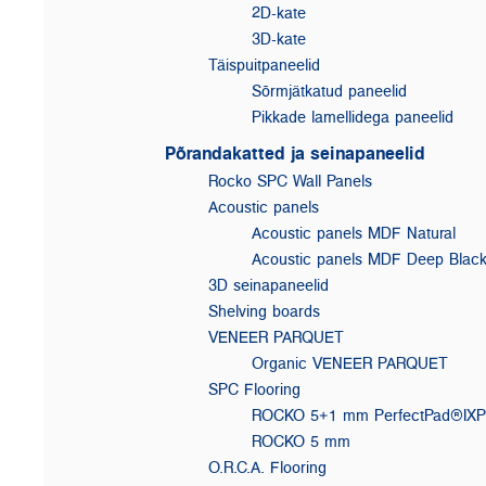
2D-kate
3D-kate
Täispuitpaneelid
Sõrmjätkatud paneelid
Pikkade lamellidega paneelid
Põrandakatted ja seinapaneelid
Rocko SPC Wall Panels
Acoustic panels
Acoustic panels MDF Natural
Acoustic panels MDF Deep Blac
3D seinapaneelid
Shelving boards
VENEER PARQUET
Organic VENEER PARQUET
SPC Flooring
ROCKO 5+1 mm PerfectPad®IX
ROCKO 5 mm
O.R.C.A. Flooring