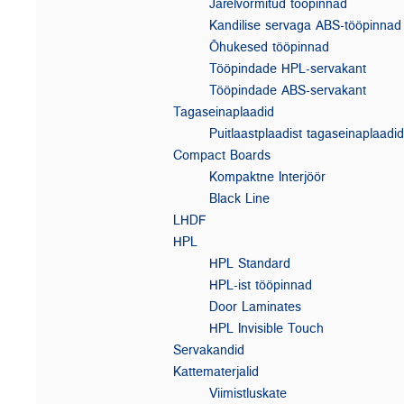
Järelvormitud tööpinnad
Kandilise servaga ABS-tööpinnad
Õhukesed tööpinnad
Tööpindade HPL-servakant
Tööpindade ABS-servakant
Tagaseinaplaadid
Puitlaastplaadist tagaseinaplaadid
Compact Boards
Kompaktne Interjöör
Black Line
LHDF
HPL
HPL Standard
HPL-ist tööpinnad
Door Laminates
HPL Invisible Touch
Servakandid
Kattematerjalid
Viimistluskate