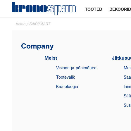
TOOTED
DEKOORID
home
/
SAIDIKAART
Company
Meist
Jätkusu
Visioon ja põhimõtted
Mei
Tootevalik
Sää
Kronoloogia
Ini
Sää
Sust