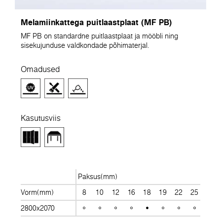
Melamiinkattega puitlaastplaat (MF PB)
MF PB on standardne puitlaastplaat ja mööbli ning
sisekujunduse valdkondade põhimaterjal.
Omadused
Kasutusviis
Paksus(mm)
Vorm(mm)
8
10
12
16
18
19
22
25
28
2800x2070