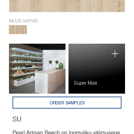
MUUD VÄRVID:
Super Matt
ORDER SAMPLES
SU
Pearl Artisan Beech on loomuliku välimusega