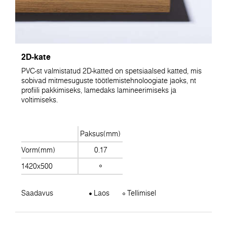
2D-kate
PVC-st valmistatud 2D-katted on spetsiaalsed katted, mis
sobivad mitmesuguste töötlemistehnoloogiate jaoks, nt
profiili pakkimiseks, lamedaks lamineerimiseks ja
voltimiseks.
Paksus(mm)
Vorm(mm)
0.17
1420x500
Saadavus
Laos
Tellimisel