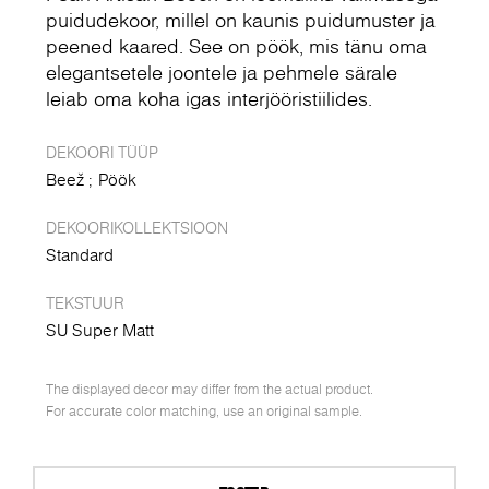
puidudekoor, millel on kaunis puidumuster ja
peened kaared. See on pöök, mis tänu oma
elegantsetele joontele ja pehmele särale
leiab oma koha igas interjööristiilides.
DEKOORI TÜÜP
Beež
Pöök
DEKOORIKOLLEKTSIOON
Standard
TEKSTUUR
SU Super Matt
The displayed decor may differ from the actual product.
For accurate color matching, use an original sample.