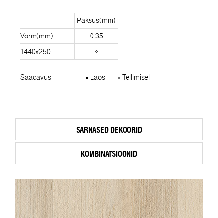
Paksus(mm)
Vorm(mm)
0.35
1440x250
Saadavus
Laos
Tellimisel
SARNASED DEKOORID
KOMBINATSIOONID