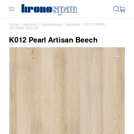
home
/
dekoorid
/
kronodesign
/
standard
/
K012 PEARL
ARTISAN BEECH
K012 Pearl Artisan Beech