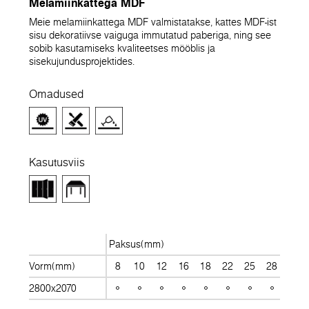
Melamiinkattega MDF
Meie melamiinkattega MDF valmistatakse, kattes MDF-ist
sisu dekoratiivse vaiguga immutatud paberiga, ning see
sobib kasutamiseks kvaliteetses mööblis ja
sisekujundusprojektides.
Omadused
Kasutusviis
Paksus(mm)
Vorm(mm)
8
10
12
16
18
22
25
28
30
2800x2070