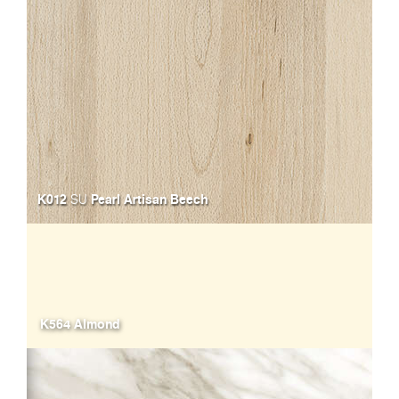
K012
Pearl Artisan Beech
SU
K564 Almond