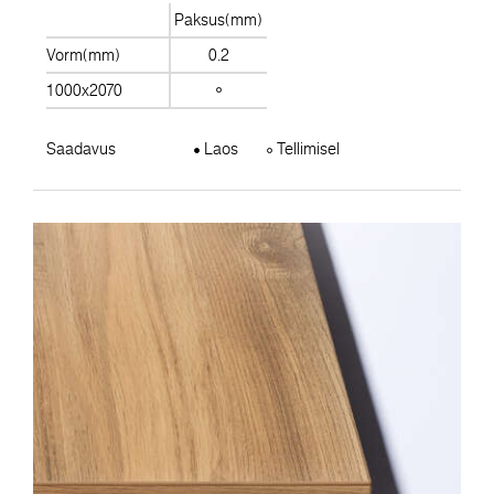
Paksus(mm)
Vorm(mm)
0.2
1000x2070
Saadavus
Laos
Tellimisel