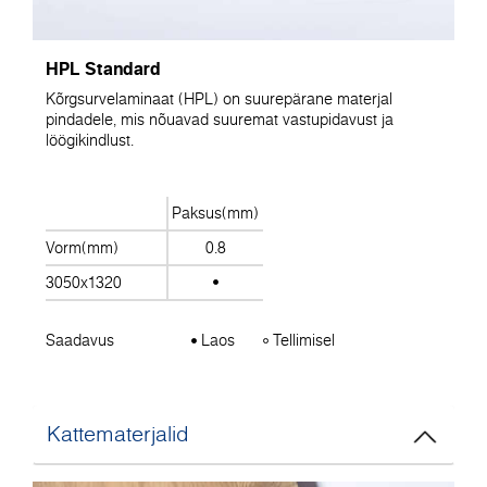
HPL Standard
Kõrgsurvelaminaat (HPL) on suurepärane materjal
pindadele, mis nõuavad suuremat vastupidavust ja
löögikindlust.
Paksus(mm)
Vorm(mm)
0.8
3050x1320
Saadavus
Laos
Tellimisel
Kattematerjalid