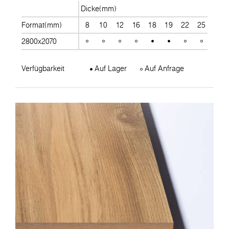
Dicke(mm)
Format(mm)
8
10
12
16
18
19
22
25
28
2800x2070
Verfügbarkeit
Auf Lager
Auf Anfrage