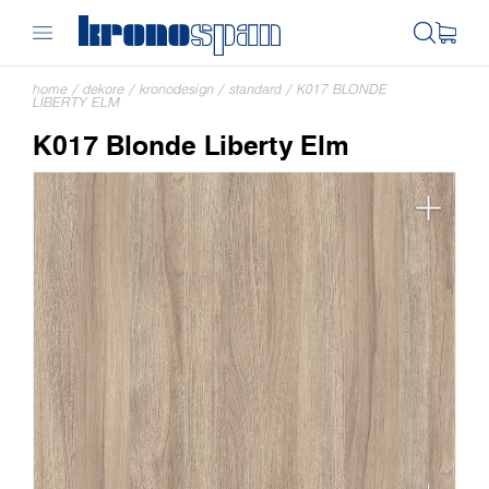
home
/
dekore
/
kronodesign
/
standard
/
K017 BLONDE
LIBERTY ELM
K017 Blonde Liberty Elm