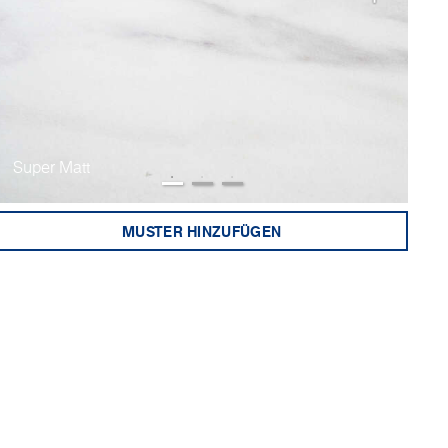
Super Matt
Su
MUSTER HINZUFÜGEN