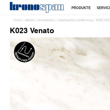
PRODUKTE
SERVIC
home
/
dekore
/
kronodesign
/
arbeitsplatten postforming
/
K023 VE
K023 Venato