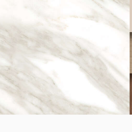
K552
White Iceberg Marble
K