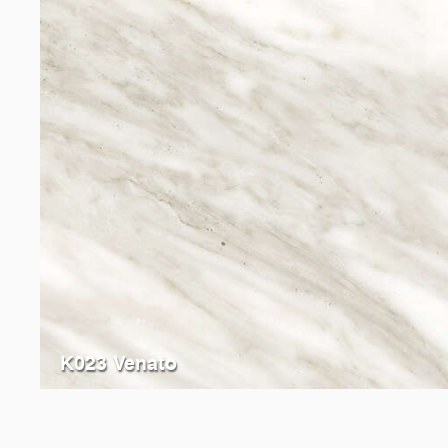
K023 Venato
K551
Calacatta Olympus