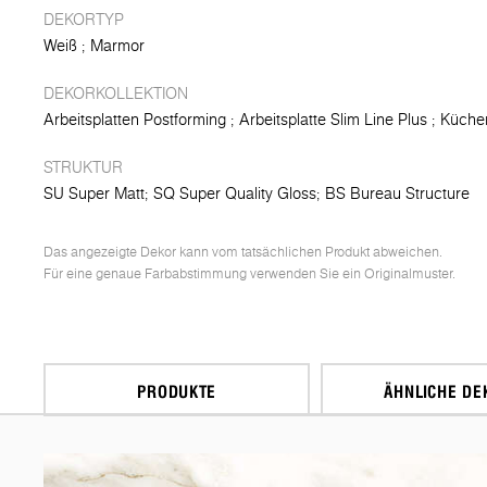
DEKORTYP
Weiß
Marmor
DEKORKOLLEKTION
Arbeitsplatten Postforming
Arbeitsplatte Slim Line Plus
Küche
STRUKTUR
SU Super Matt
SQ Super Quality Gloss
BS Bureau Structure
Das angezeigte Dekor kann vom tatsächlichen Produkt abweichen.
Für eine genaue Farbabstimmung verwenden Sie ein Originalmuster.
PRODUKTE
ÄHNLICHE DE