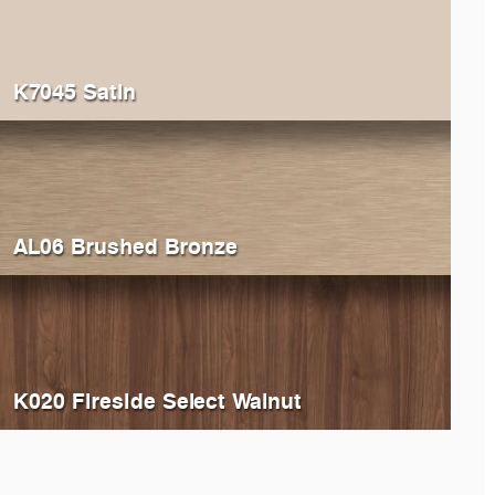
K7045 Satin
AL06 Brushed Bronze
K020 Fireside Select Walnut
594
Breccia Vivaldo
K699
Ca