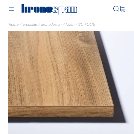
home
/
produkte
/
kronodesign
/
folien
/
2D FOLIE