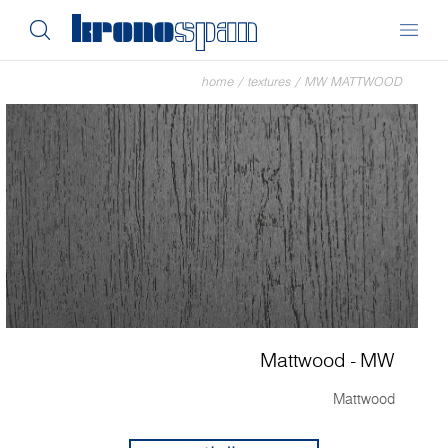
home
/
textures
/
MW MATTWOOD
Mattwood - MW
Mattwood