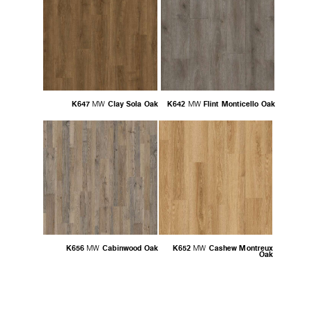
K647
Clay Sola Oak
K642
Flint Monticello Oak
MW
MW
K656
Cabinwood Oak
K652
Cashew Montreux
MW
MW
Oak