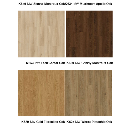
K649
Sienna Montreux Oak
K634
Mushroom Apollo Oak
MW
MW
K653
Ecru Cantal Oak
K650
Grizzly Montreux Oak
MW
MW
K629
Gold Fiordaliso Oak
K625
Wheat Pistachio Oak
MW
MW