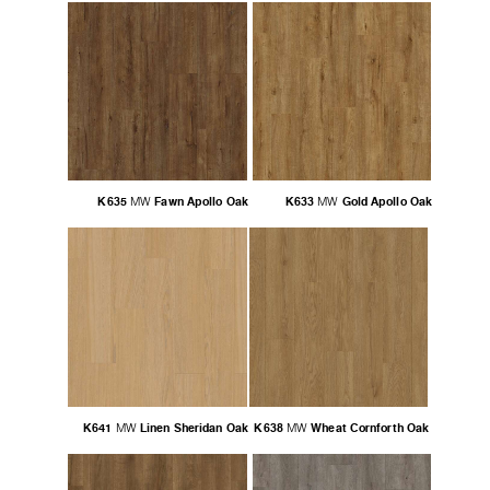
K635
Fawn Apollo Oak
K633
Gold Apollo Oak
MW
MW
K641
Linen Sheridan Oak
K638
Wheat Cornforth Oak
MW
MW