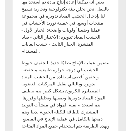
ي أنه يمكننا إعادة إنتاج مادة تم استخدامها
ل. نحن نخلق بيئة تكنولوجية وتجارية تسمح
 بإدخال الخشب المعاد تدويره في مجموعة
تجات أوسع. في عملية توريد الأخشاب في
ملنا وضعنا أولويات واضحة: الخيار الأول -
الخشب المعاد تدويره؛ الاختيار الثاني - بقايا
المنشرة. الخيار الثالث - خشب الغابات
المستدام.
 عملية الإنتاج نظامًا جديدًا لتجفيف خيوط
الخشب في درجة حرارة طبيعية منخفضة
وتحقيق أقصى استفادة من الخشب المعاد
تدويره وبالتالي تقليل المركبات العضوية
المتطايرة للكربون بشكل كبير. يتم تنظيف
واد المعاد تدويرها وصقلها وتحليلها وفرزها.
يتم استخدام بقية المواد في منشآت التوليد
المشترك للطاقة للكتلة الحيوية لدينا ويتم
جها بالكامل في عملية الإنتاج في المصنع.
 الطريقة يتم استخدام جميع المواد المتاحة