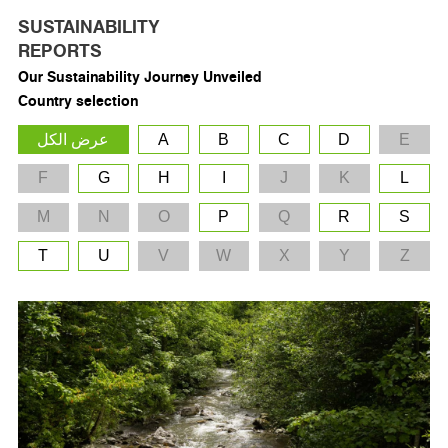
SUSTAINABILITY
REPORTS
Our Sustainability Journey Unveiled
Country selection
C
B
A
عرض الكل
F
G
H
I
J
M
N
O
P
Q
T
U
V
W
X