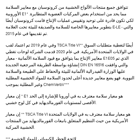
منتجات الألواح الخشبية من كرونوسبان مع معايير السلامة
الأوروبية E1* مما يحد من استخدام بعض المركبات العضوية المتطايرة.
 على توحيد وتقييس عمليات الإنتاج قامت كرونوسبان أيضًا
وير معاييرها الخاصة للسلامة والصديقة للبيئة تحت العلامة E-LE - والتي
تم تقديمها في عام 2015.
وفي عام 2019 تم اعتماد لقب TSCA Title VI** أيضًا لتغطية متطلبات السوق
في الولايات المتحدة الأمريكية. في عام 2020 قدمت الشركة لوحات تغطي
معايير الإنتاج بما يتوافق مع قيود السلامة الألمانية - معيار E1E05 الذي تم
إنشاؤه بواسطة الطريقة المرجعية الجديدة DIN EN 16516 والتي وافقت
رة الفيدرالية الألمانية للبيئة والحفاظ على الطبيعة والسلامة
ع معايير جديدة أعلى لحدود السلامة للمواد الخشبية المطلية
وغير المطلية بموجب ChemVerbV***
إن معيار * E1 هو معيار سلامة معترف به في أوروبا للإشارة إلى الحد
الأقصى لمستويات الفورمالديهايد في كل لوح خشبي.
إن معيار ** TSCA Title VI هو معيار سلامة معترف به في الولايات المتحدة
 حيث التنظيم المتعلق بانبعاث الفورمالديهايد من المنتجات
الخشبية المركبة.
*** لائحة الحظر الكيميائي للمواد الخشبية