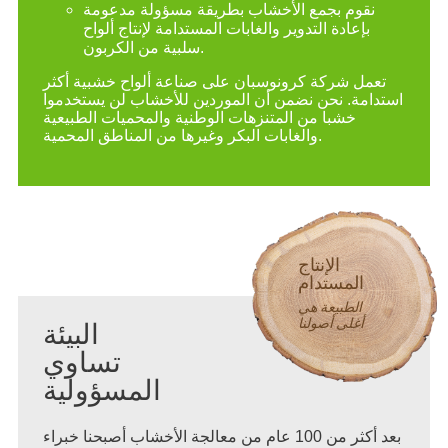
بجمع الأخشاب بطريقة مسؤولة مدعومة
ة التدوير والغابات المستدامة لإنتاج ألواح
سلبية من الكربون.
ركة كرونوسبان على صناعة ألواح خشبية أكثر
نحن نضمن أن الموردين للأخشاب لن يستخدموا
با من المتنزهات الوطنية والمحميات الطبيعية
والغابات البكر وغيرها من المناطق المحمية.
الإنتاج
ستدام
يعة هي
 أصولنا
البيئة
تساوي
المسؤولية
بعد أكثر من 100 عام من معالجة الأخشاب أصبحنا خبراء