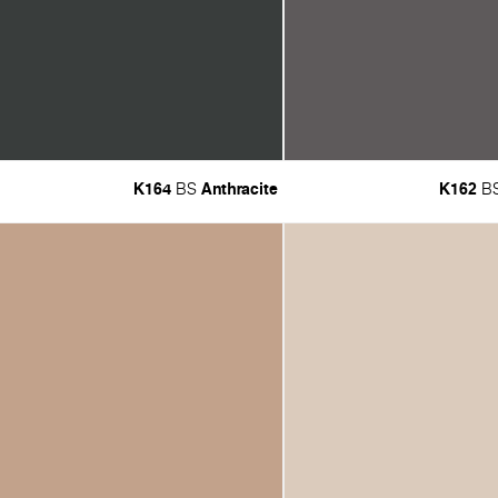
K164
Anthracite
K162
BS
B