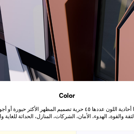
Color
تمنح Kronoart من خلال ألوانها أحادية اللون عددها ٤٥ حرية تصميم المظ
الثقة والقوة، الهدوء، الأمان، الشركات، المنازل، الحداثة للغاية و