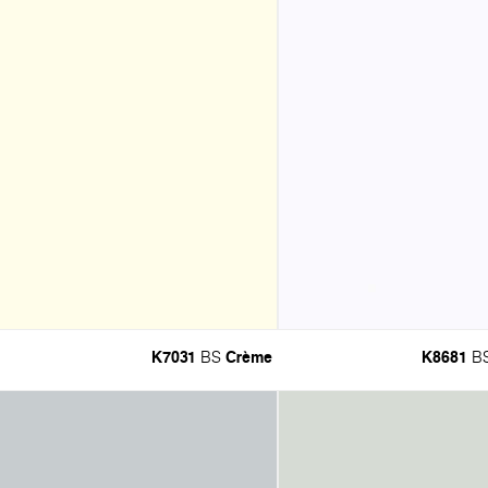
K7031
Crème
K8681
BS
B