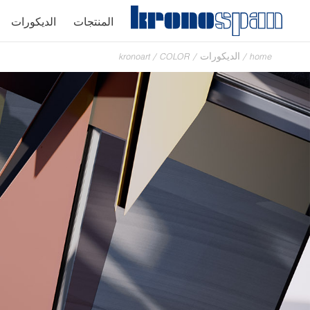
المنتجات
الديكورات
home
/
الديكورات
/
COLOR
/
kronoart