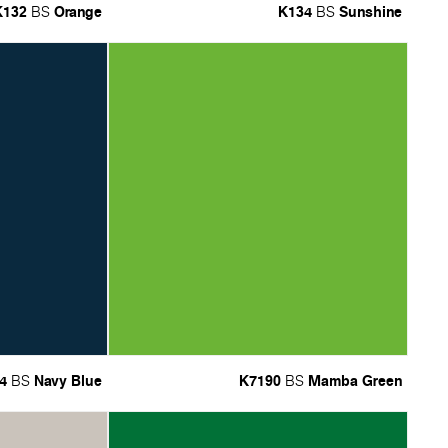
K132
Orange
K134
Sunshine
BS
BS
4
Navy Blue
K7190
Mamba Green
BS
BS