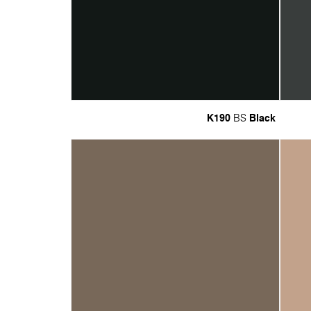
K190
Black
BS