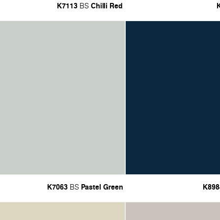
K7113
Chilli Red
BS
K7063
Pastel Green
K898
BS