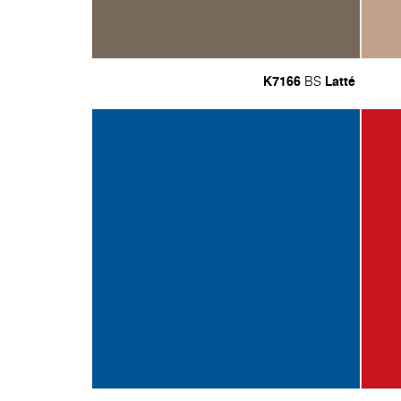
K7166
Latté
BS