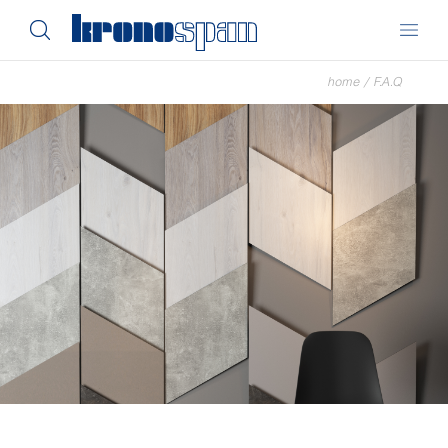
home
/
F.A.Q