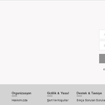
K
Organizasyon
Gizlilik & Yasal
Destek & Tavsiye
Hakkımızda
Şart Ve Koşullar
Sıkça Sorulan Sorula