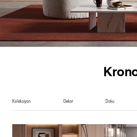
Kron
koleksiyon
dekor
doku