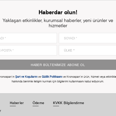
Haberdar olun!
Yaklaşan etkinlikler, kurumsal haberler, yeni ürünler ve
hizmetler
HABER BÜLTENIMIZE ABONE OL
ronospan'ın
Şart ve Koşullarını
ve
Gizlilik Politikasını
ve Kronospan'ın ürün, hizmet veya etkinlikle
hakkında benimle iletişim kurmak için bilgilerimi kullanmasını kabul ediyorum.
Haberler
Ödeme
KVKK Bilgilendirme
r