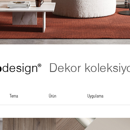
o
design
Dekor koleksiyo
®
tema
ürün
uygulama