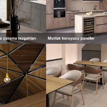
s çalışma tezgahları
Mutfak koruyucu paneller