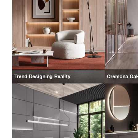
Trend Designing Reality
Cremona Oa