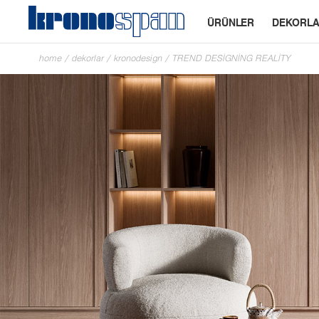
ÜRÜNLER
DEKORL
home
/
dekorlar
/
kronodesign
/
TREND DESIGNING REALITY