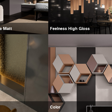
ra Matt
Feelness High Gloss
Color