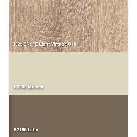
3025
;
Light Vintage Oak
SN
PE
K5982 Mussel
K7166 Latté