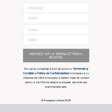
ABONAȚI-VĂ LA NEWSLETTERUL
NOSTRU
Am luat la cunoștinţă și sunt de acord cu
Termenele și
Condițiile
și
Politica de Confidențialitate
Kronospan și cu
utilizarea de către Kronospan a datelor mele de contact
pentru a mă informa despre produsele, serviciile sau
evenimentele sale.
© Kronoplus Limited 2026