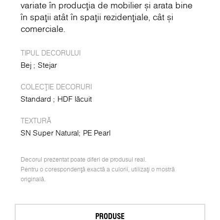
variate în producția de mobilier și arata bine
în spații atât în spații rezidențiale, cât și
comerciale.
TIPUL DECORULUI
Bej
Stejar
COLECȚIE DECORURI
Standard
HDF lăcuit
TEXTURĂ
SN Super Natural
PE Pearl
Decorul prezentat poate diferi de produsul real.
Pentru o corespondență exactă a culorii, utilizați o mostră
originală.
PRODUSE