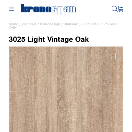
home
/
decoruri
/
kronodesign
/
standard
/
3025 LIGHT VINTAGE
OAK
3025 Light Vintage Oak