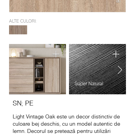
ALTE CULORI:
Super Natural
P
SN
;
PE
Light Vintage Oak este un decor distinctiv de
culoare bej deschis, cu un model autentic de
lemn. Decorul se pretează pentru utilizări