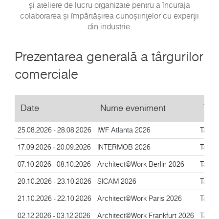
și ateliere de lucru organizate pentru a încuraja
colaborarea și împărtășirea cunoștințelor cu experții
din industrie.
Prezentarea generală a târgurilor
comerciale
Date
Nume eveniment
Tip
25.08.2026 - 28.08.2026
IWF Atlanta 2026
Târg i
17.09.2026 - 20.09.2026
INTERMOB 2026
Târg i
07.10.2026 - 08.10.2026
Architect@Work Berlin 2026
Târg i
20.10.2026 - 23.10.2026
SICAM 2026
Târg i
21.10.2026 - 22.10.2026
Architect@Work Paris 2026
Târg i
02.12.2026 - 03.12.2026
Architect@Work Frankfurt 2026
Târg i