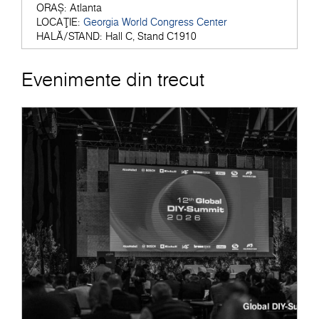
ORAȘ:
Atlanta
LOCAȚIE:
Georgia World Congress Center
HALĂ/STAND:
Hall C, Stand C1910
Evenimente din trecut