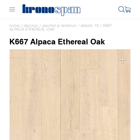
home
/
decoruri
/
parchet și lambriuri
/
atlantic 10
/
K667
ALPACA ETHEREAL OAK
K667 Alpaca Ethereal Oak