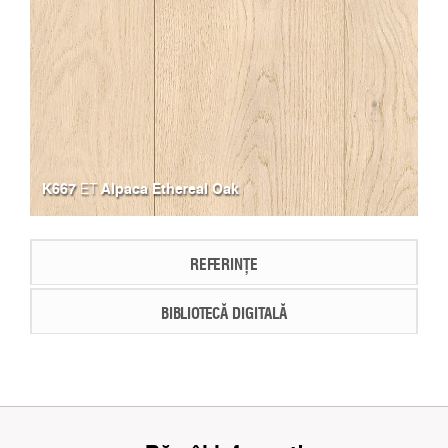
K667
Alpaca Ethereal Oak
ET
REFERINȚE
BIBLIOTECĂ DIGITALĂ