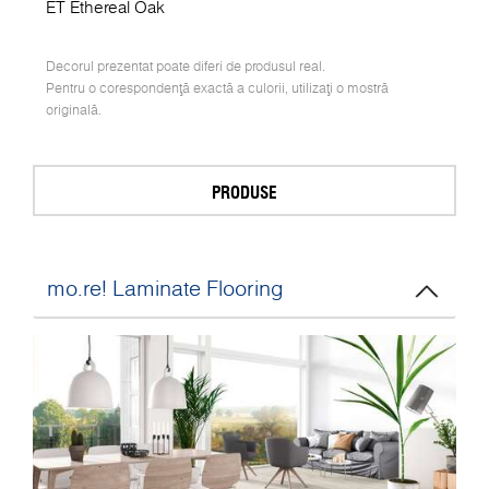
ET Ethereal Oak
Decorul prezentat poate diferi de produsul real.
Pentru o corespondență exactă a culorii, utilizați o mostră
originală.
PRODUSE
mo.re! Laminate Flooring