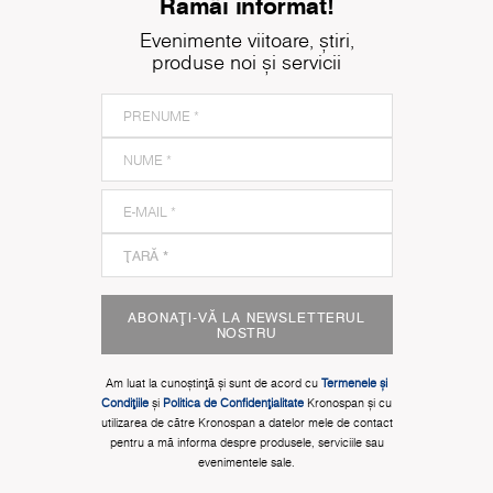
Rămâi informat!
Evenimente viitoare, știri,
produse noi și servicii
ABONAȚI-VĂ LA NEWSLETTERUL
NOSTRU
Am luat la cunoștinţă și sunt de acord cu
Termenele și
Condițiile
și
Politica de Confidențialitate
Kronospan și cu
utilizarea de către Kronospan a datelor mele de contact
pentru a mă informa despre produsele, serviciile sau
evenimentele sale.