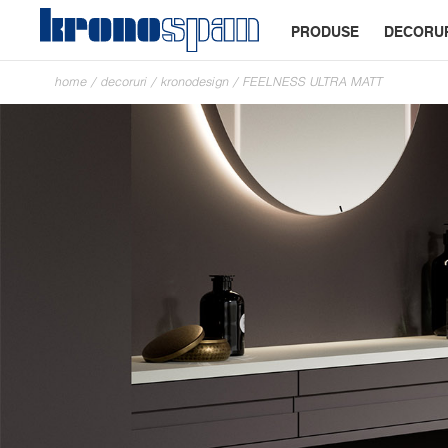
PRODUSE
DECORU
home
/
decoruri
/
kronodesign
/
FEELNESS ULTRA MATT