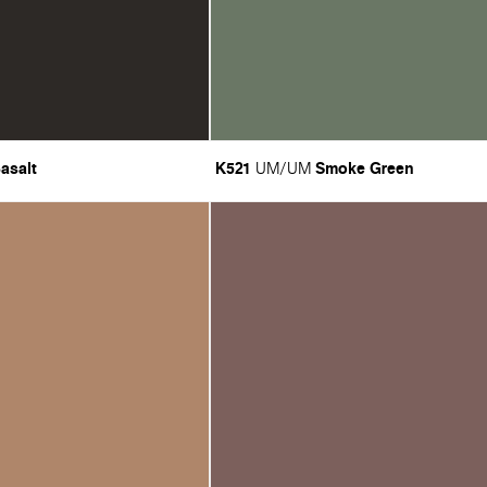
asalt
K521
Smoke Green
UM/UM