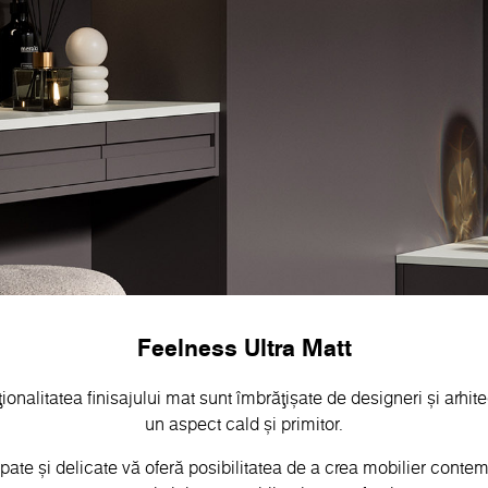
Feelness Ultra Matt
onalitatea finisajului mat sunt îmbrățișate de designeri și arhit
un aspect cald și primitor.
pate și delicate vă oferă posibilitatea de a crea mobilier conte