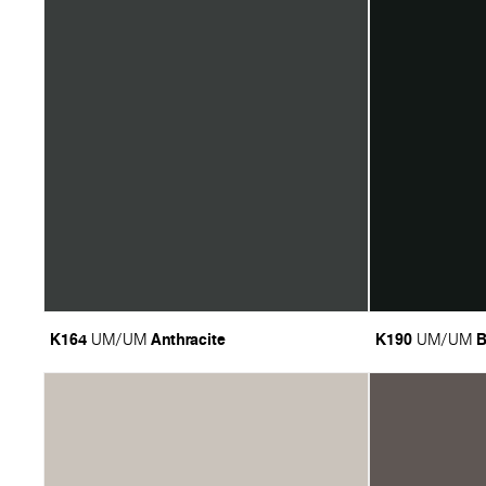
K164
Anthracite
K190
B
UM/UM
UM/UM