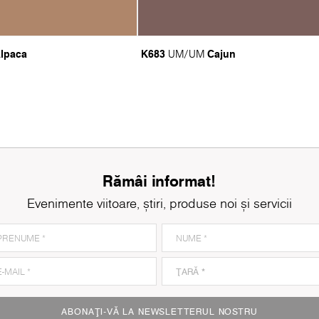
lpaca
K683
Cajun
UM/UM
Rămâi informat!
Evenimente viitoare, știri, produse noi și servicii
ABONAȚI-VĂ LA NEWSLETTERUL NOSTRU