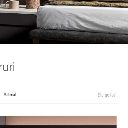
ruri
material
Șterge tot