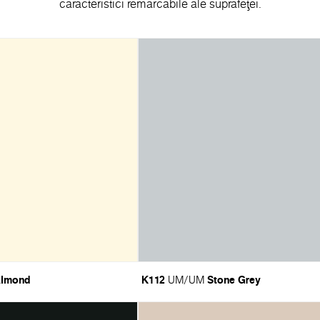
caracteristici remarcabile ale suprafeței.
lmond
K112
Stone Grey
UM/UM