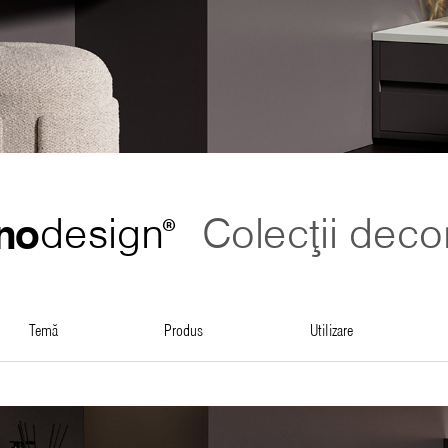
no
design
Colecții deco
®
temă
produs
utilizare