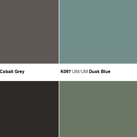
Cobalt Grey
K097
Dusk Blue
UM/UM