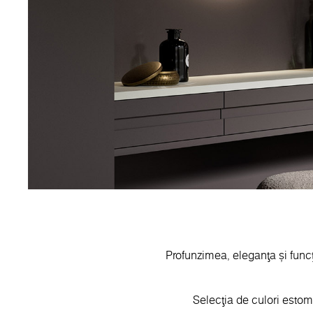
Profunzimea, eleganța și funcți
Selecția de culori estom