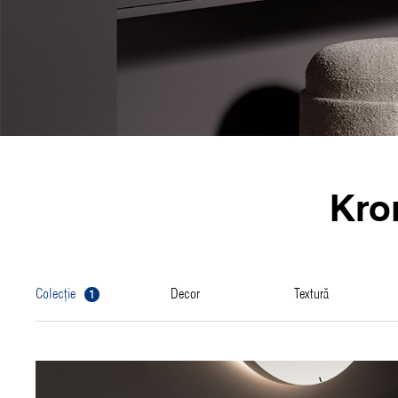
Kro
1
colecție
decor
textură