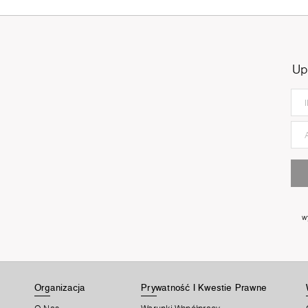
Up
w
Organizacja
Prywatność I Kwestie Prawne