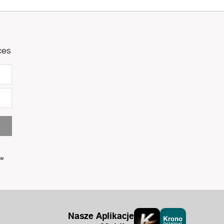
ces
 w
Nasze Aplikacje