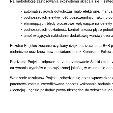
Na metodologię zastosowania ekosystemu składają się 2 zinteg
• automatyzujących dotychczas mało efektywne, manual
• podnoszących efektywność poszczególnych akcji pro
• eliminujących błędy procesowe wpływające na defekt
• podnoszących dokładność kontroli jakości płyt o jednol
• umożliwiających nakładanie dodatkowej warstwy overlay
Rezultat Projektu zostanie uzyskany dzięki realizacji prac B
techniczne oraz know-how posiadane przez Kronospan Polska S
Realizacja Projektu odpowie na zapotrzebowanie Spółki (m.in. 
otrzymania wyrobów o podwyższonej jakości, w wolumenie odp
Wdrożenie rezultatów Projektu odbędzie się przez wprowadzeni
patentowa została zweryfikowana poprzez wykonanie badania sta
(licencja) i będzie posiadać prawa niezbędne do wdrożenia jeg