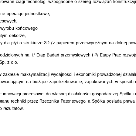
rowane ciągi technolog. wzbogacone o szereg rozwiązań konstrukcyjn
ne operacje jednostkowe,
cesowych,
y wyrobu końcowego,
itym dekorze,
 dla płyt o strukturze 3D (z papierem przeciwprężnym na dolnej powi
+R podzielonych na 1/ Etap Badań przemysłowych i 2/ Etapy Prac rozw
p. z o.o.
w zakresie maksymalizacji wydajności i ekonomiki prowadzonej działa
owiadającym na bieżące zapotrzebowanie, zapakowanych w sposób do
e innowacji procesowej do własnej działalności gospodarczej Spółki 
nu techniki przez Rzecznika Patentowego, a Spółka posiada prawa wła
o rezultatów.