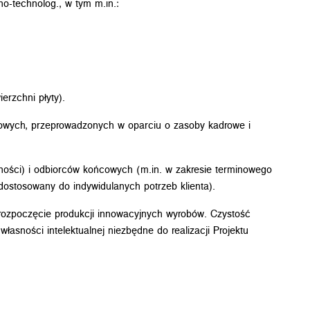
o-technolog., w tym m.in.:
erzchni płyty).
ojowych, przeprowadzonych w oparciu o zasoby kadrowe i
lności) i odbiorców końcowych (m.in. w zakresie terminowego
stosowany do indywidulanych potrzeb klienta).
i rozpoczęcie produkcji innowacyjnych wyrobów. Czystość
sności intelektualnej niezbędne do realizacji Projektu