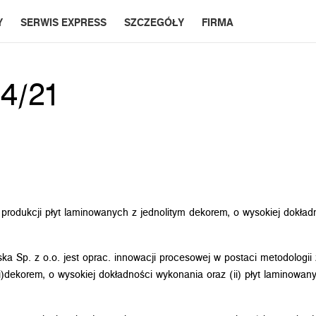
Y
SERWIS EXPRESS
SZCZEGÓŁY
FIRMA
84/21
dukcji płyt laminowanych z jednolitym dekorem, o wysokiej dokładn
ska Sp. z o.o. jest oprac. innowacji procesowej w postaci metodolo
)dekorem, o wysokiej dokładności wykonania oraz (ii) płyt laminowanych