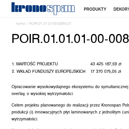
PRODUKTY
DEKOR
home
/
POIR.01.01.01-00-0084/21
POIR.01.01.01-00-00
1. WARTOŚĆ PROJEKTU
43 425 187,59 zł
2. WKŁAD FUNDUSZY EUROPEJSKICH
17 370 075,05 zł
Opracowanie wysokowydajnego ekosystemu do symultanicznej pro
overlay, o wysokiej wytrzymałości
Celem projektu planowanego do realizacji przez Kronospan Pol
produkcji (i) innowacyjnych płyt laminowanych z jednolitym (uni
wytrzymałości.