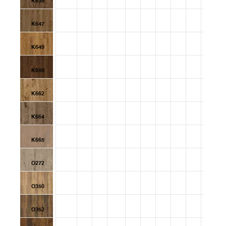
K635
K647
K649
K650
K662
K664
K665
O272
O350
O352