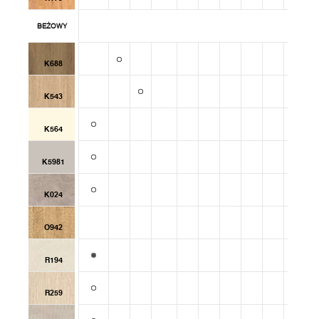
BEŻOWY
K688
K543
K564
K5981
K024
O942
R194
R259