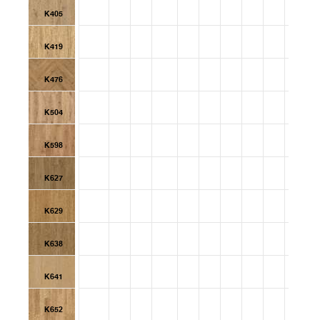
K405
K419
K476
K504
K598
K627
K629
K638
K641
K652