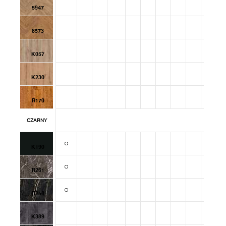
5947
8573
K057
K230
R170
CZARNY
K190
R261
R258
K389