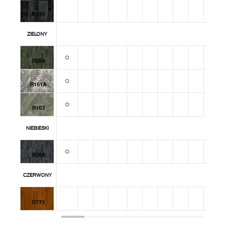
K510
ZIELONY
R264
R161A
R163
NIEBIESKI
R268
CZERWONY
O771