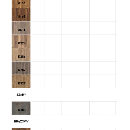
8155
8156
8631
K224
K285
K287
K327
SZARY
K388
BRĄZOWY