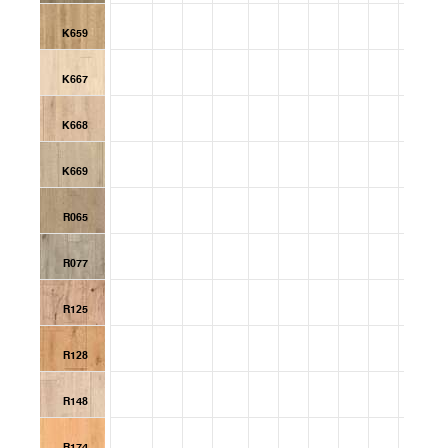
K659
K667
K668
K669
R065
R077
R125
R128
R148
R174