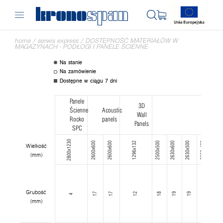
home
/
serwis express
/
DOSTĘPNOŚĆ MATERIAŁÓW W
MAGAZYNACH - PODŁOGI I PANELE ŚCIENNE
Na stanie
Na zamówienie
Dostępne w ciągu 7 dni
Panele
3D
Ścienne
Acoustic
Wall
Rocko
panels
Panels
SPC
2800x1230
2600x600
2600x600
1296x132
2500x500
2630x600
2630x500
2630x400
2630x300
Wielkość
(mm)
Grubość
17
17
12
18
19
19
19
19
4
(mm)