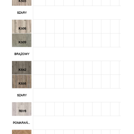
K503
SZARY
K506
K509
BRĄZOWY
K642
K656
SZARY
R078
POMARAŃCZOWY