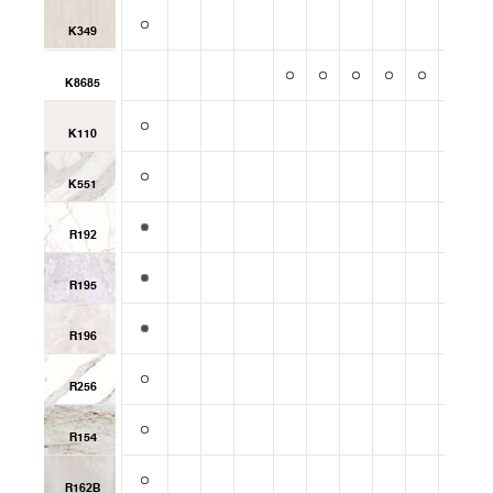
K349
K8685
K110
K551
R192
R195
R196
R256
R154
R162B