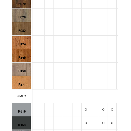
R070
R076
R082
R124
R149
R150
R171
SZARY
K519
K164