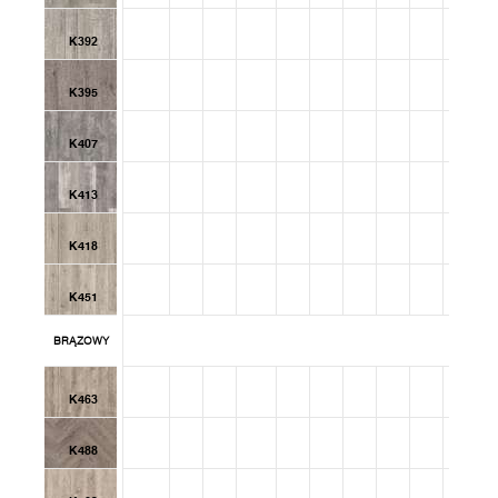
K392
K395
K407
K413
K418
K451
BRĄZOWY
K463
K488