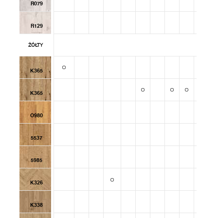
R079
R129
ŻÓŁTY
K365
K365
O980
5537
5985
K326
K338