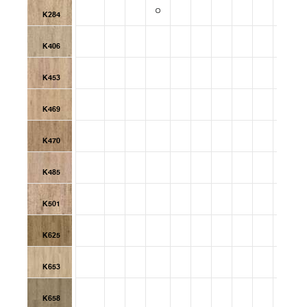
K284
K406
K453
K469
K470
K485
K501
K625
K653
K658