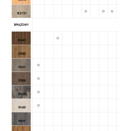
K2737
BRĄZOWY
K547
O943
R257
R266
R120
R160
5541