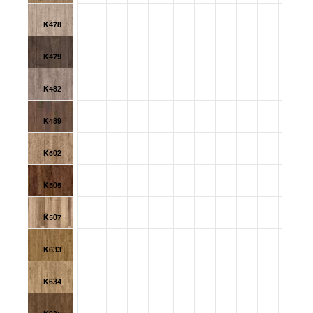
K478
K479
K482
K489
K502
K505
K507
K633
K634