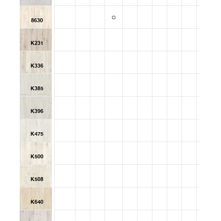
8630
K231
K336
K385
K396
K475
K500
K508
K640