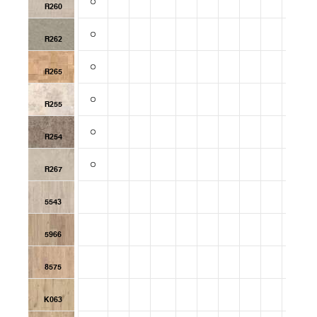
R260
R262
R265
R255
R254
R267
5543
5966
8575
K063