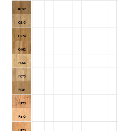
K657
O273
O274
O462
R066
R073
R081
R123
R172
R173