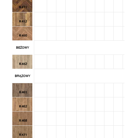
K411
K412
K450
BEŻOWY
K452
BRĄZOWY
K461
K462
K468
K471