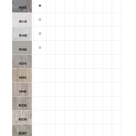
R193
R119
R109
R166
4375
5542
5946
K035
K039
K387