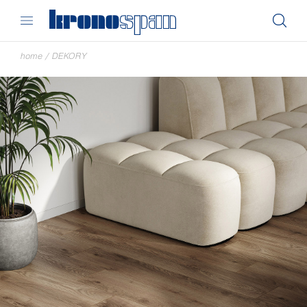
home
/
DEKORY