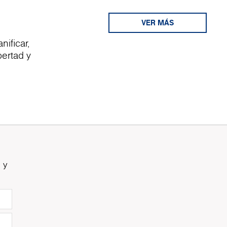
VER MÁS
ificar,
bertad y
 y