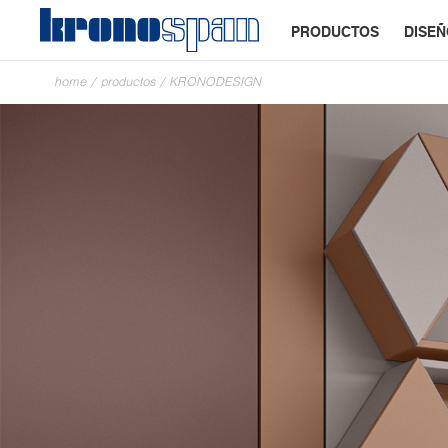
PRODUCTOS
DISE
home
/
productos
/
KRONODESIGN