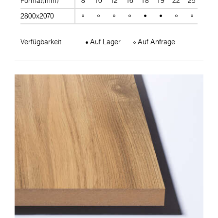
Format(mm)
8
10
12
16
18
19
22
25
28
2800x2070
Verfügbarkeit
Auf Lager
Auf Anfrage