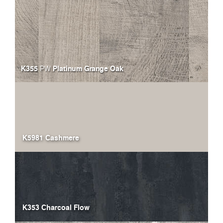
K355
Platinum Grange Oak
PW
K5981 Cashmere
K353 Charcoal Flow