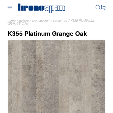
home
/
dekore
/
kronodesign
/
contempo
/
K355 PLATINUM
GRANGE OAK
K355 Platinum Grange Oak