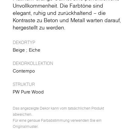
Unvollkommenheit. Die Farbtöne sind
elegant, ruhig und zurückhaltend – die
Kontraste zu Beton und Metall warten darauf,
hergestellt zu werden.
DEKORTYP
Beige
Eiche
DEKORKOLLEKTION
Contempo
STRUKTUR
PW Pure Wood
Das angezeigte Dekor kann vom tatsächlichen Produkt
abweichen.
Für eine genaue Farbabstimmung verwenden Sie ein
Originalmuster.