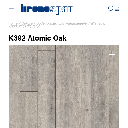
home
/
dekore
/
bodenplatten und wandpaneele
/
atlantic 8
/
K392 ATOMIC OAK
K392 Atomic Oak