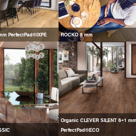
m PerfectPad®IXPE
ROCKO 5 mm
Organic CLEVER SILENT 6+1 m
SSIC
PerfectPad®ECO