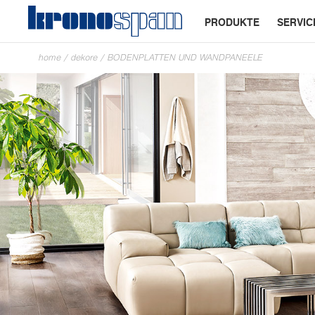
PRODUKTE
SERVIC
home
/
dekore
/
BODENPLATTEN UND WANDPANEELE