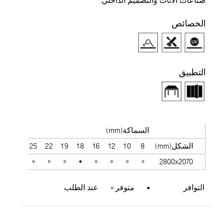
صناعات الأثاث والتصميم الداخلي.
الخصائص
التطبيق
السماكة(mm)
الشكل(mm)
8
10
12
16
18
19
22
25
28
38
2800x2070
التوافر
متوفر
عند الطلب