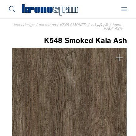
home
/
الديكورات
/
K548 SMOKED
/
contempo
/
kronodesign
KALA ASH
K548 Smoked Kala Ash