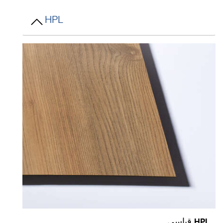
HPL
HPL قياسي