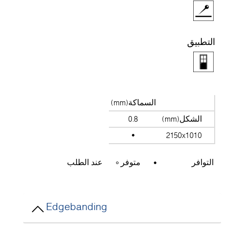
التطبيق
السماكة(mm)
الشكل(mm)
0.8
2150x1010
التوافر
متوفر
عند الطلب
Edgebanding