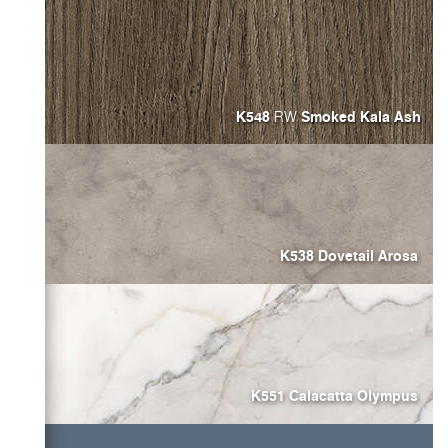
K548
Smoked Kala Ash
RW
K538 Dovetail Arosa
K551 Calacatta Olympus