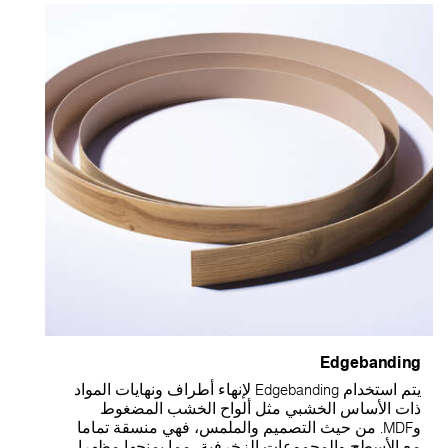
Edgebanding
يتم استخدام Edgebanding لإنهاء أطراف ونهايات المواد
ذات الأساس الخشبي مثل ألواح الخشب المضغوط
وMDF. من حيث التصميم والملمس، فهي منسقة تماما
مع الأسطح والمجموعات الزخرفية، مما يمنحها مظهرا