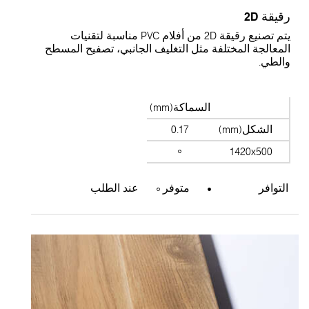
رقيقة 2D
يتم تصنيع رقيقة 2D من أفلام PVC مناسبة لتقنيات
المعالجة المختلفة مثل التغليف الجانبي، تصفيح المسطح
والطي.
السماكة(mm)
الشكل(mm)
0.17
1420x500
التوافر
متوفر
عند الطلب