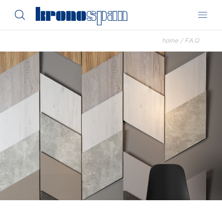
home
/
F.A.Q